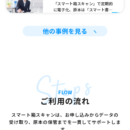
「スマート箱スキャン」で定期的
部倉庫への預け入れを推進。しか
に電子化、原本は「スマート書
しながら、各部署の実務担当者か
庫」へ 日々発生する賃貸契約
らは「参照頻度が高い書類につい
書、売買契約書。ある程度の分量
ては手元に置いておきたい」との
がたまったら原本書類を箱詰めに
他の事例を見る
要望あり。そこで、参照頻度が高
してスマート書庫（文書保管サー
い書類については、スキャンして
ビス）に預けていました。同時
データ化する方針としたものの、
に、契約書はスキャンしてPDFで
誰がいつやるのか？という段階で
保管。データをとしていつでも見
お互いに顔を見合わせることに。
れるようにするために、書類がた
そこでスマート箱スキャンを活用
まった段階で、定期的に社員総出
して手間をかけずにデータ化を実
Steps
でスキャン作業を夜遅くまで行っ
現。同時に、以降に発生した書類
ていました。スキャン作業後、デ
については、定期的に小まめにス
ータのインデックス作成や原本の
マート箱スキャンを活用すること
箱詰めなど煩雑な作業が多く、や
で、オフィスの書類を最小化する
FLOW
らないといけないとはわかってい
ことに成功。
ご利用の流れ
ても、重い腰が上がらずについつ
い放置しがちでした。スマート箱
スキャンを利用することで、それ
スマート箱スキャンは、お申し込みからデータの
らの煩わしさを考えなくてすむよ
受け取り、原本の保管までを一貫してサポートしま
うになりました。箱に詰めて送る
す。