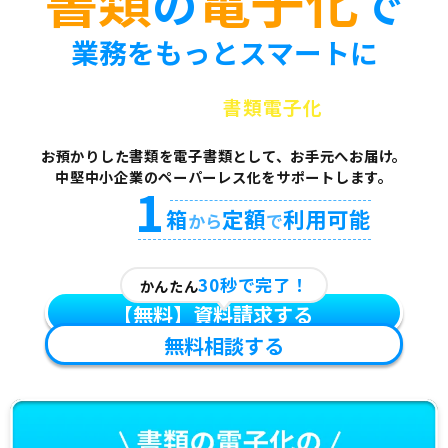
の
で
業務をもっとスマートに
三井倉庫グループの
書類電子化
サービス
お預かりした書類を電子書類として、お手元へお届け。
中堅中小企業のペーパーレス化をサポートします。
1
箱
定額
利用可能
から
で
30秒で完了！
かんたん
【無料】資料請求する
無料相談する