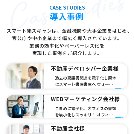
Case studies
CASE STUDIES
導入
事例
スマート箱スキャンは、金融機関や大手企業をはじめ、
官公庁や中小企業まで幅広く導入されています。
業務の効率化やペーパーレス化を
実現した事例をご紹介します。
不動産デベロッパー企業様
過去の稟議書関連を電子化し原本
はスマート書庫書庫へ ウォール
キャビネットを各部署で複数本使
用していた過去の稟議書を電子化
WEBマーケティング会社様
し、全文OCR処理されているの
こまめに電子化、オフィスの書類
で検索も楽に、家賃の高いオフィ
を最小化しスッキリ！ オフィス
スのスペースが確保できて有効活
の移転に伴い、収納スペースが減
用可能できました。
少。移転の主管部署である総務部
不動産会社様
としては、不要な文書の廃棄と外