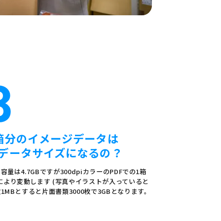
3
箱分のイメージデータは
データサイズになるの？
量は4.7GBですが300dpiカラーのPDFでの1箱
により変動します (写真やイラストが入っていると
1MBとすると片面書類3000枚で3GBとなります。