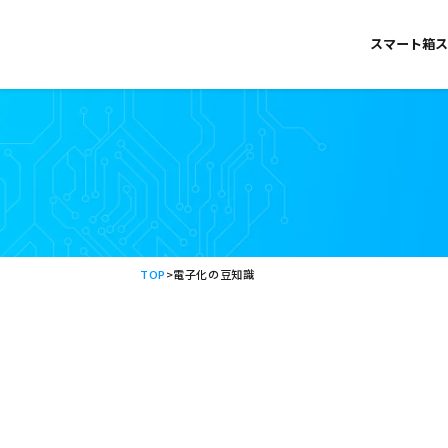
スマート箱ス
TOP
>
電子化の豆知識