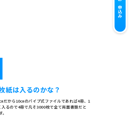
お申込み
1
枚紙は入るのかな？
26㎝だから10㎝のパイプ式ファイルであれば4冊、1
近く入るので4冊で凡そ3000枚で全て両面書類だと
す。