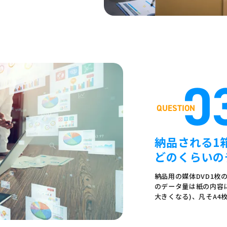
0
納品される1
どのくらいの
納品用の媒体DVD1枚の容
のデータ量は紙の内容
大きくなる)、凡そA4枚