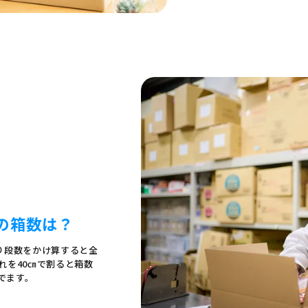
の箱数は？
り段数をかけ算すると全
これを40㎝で割ると箱数
でます。